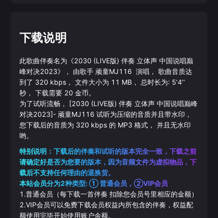
下载说明
此歌曲伴奏名为《
2030 (LIVE版) 伴奏 立体声 中国说唱巅
峰对决2023
》， 由歌手
顽童MJ116
演唱， 歌曲音质达
到了
320
kbps， 文件大小为
11
MB， 总时长为:
5‘4’‘
秒， 下载需要
20
金币。
为了试听流畅，
[2030 (LIVE版) 伴奏 立体声 中国说唱巅峰
对决2023]
-
顽童MJ116
试听为压缩的音质并且带水印，
您下载后的音质为
320
kbps 的
MP3
格式， 并且无水印
哟。
特别说明：下载后的伴奏和试听的版本完全一致，下载之前
请确定好是否为您要的版本，因为音频文件为虚拟物品，下
载后不支持任何理由的退换货。
本站会员分为2种类型: ① 普通会员，②VIP会员
1.普通会员（每下载一首伴奏 扣除您会员号里相应的金额）
2.VIP会员可以免费下载会员权益内所包含的伴奏，权益配
额使用完毕开始使用账户余额。