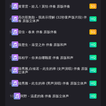
3
SQ
黄霄雲
-
娃儿！莫怕 伴奏 原版伴奏
高仿双胞胎
-
我表示理解 (32秒童声版片段) 伴
4
HQ
奏 原版立体声
5
SQ
雷佳
-
春来 伴奏 原版伴奏
6
HQ
陈楚生
-
庙堂之外 伴奏 原版和声
7
HQ
陈柏宇
-
你来自哪颗星 伴奏 原版和声
陆秀雅,白倾若
-
此生的禅 (女声演唱) 伴奏 原版
8
HQ
立体声
9
HQ
陆秀雅
-
此生的禅 (男声演唱) 伴奏 原版立体声
10
HQ
阿野
-
温柔的痛 伴奏 原版立体声