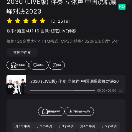
2030 (LIVE版) 伴奏 立体声 中国说唱巅
HQ
峰对决2023
ID:
26191
歌手:
顽童MJ116
曲风:
综艺LIVE伴奏
价格:
20
金币
大小:
11
M
格式:
MP3
比特率:
320
kb/s
长度:
5‘4’‘
立体声伴奏
联系客服
收藏
(3)
投诉
2030 (LIVE版) 伴奏 立体声 中国说唱巅峰对决2023
- 顽
00:00
/
05:04
播放伴奏试听
下载
伴奏
(
20
金币)
升1个半调
升2个半调
升3个半调
升4个半调
升5个半调