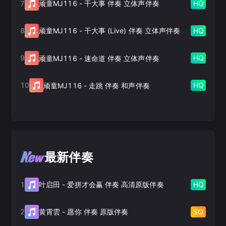
7
HQ
顽童MJ116
-
干大事 伴奏 立体声伴奏
8
HQ
顽童MJ116
-
干大事 (Live) 伴奏 立体声伴奏
9
HQ
顽童MJ116
-
速命道 伴奏 立体声伴奏
10
HQ
顽童MJ116
-
走跳 伴奏 和声伴奏
最新伴奏
1
HQ
叶启田
-
爱拼才会赢 伴奏 高清原版伴奏
2
SQ
黄霄雲
-
愿你 伴奏 原版伴奏