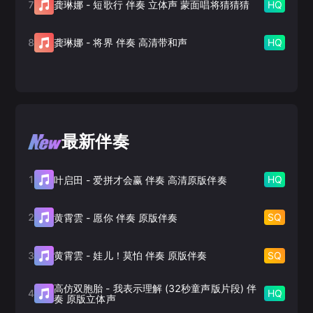
7
HQ
龚琳娜
-
短歌行 伴奏 立体声 蒙面唱将猜猜猜
8
HQ
龚琳娜
-
将界 伴奏 高清带和声
最新伴奏
1
HQ
叶启田
-
爱拼才会赢 伴奏 高清原版伴奏
2
SQ
黄霄雲
-
愿你 伴奏 原版伴奏
3
SQ
黄霄雲
-
娃儿！莫怕 伴奏 原版伴奏
高仿双胞胎
-
我表示理解 (32秒童声版片段) 伴
4
HQ
奏 原版立体声