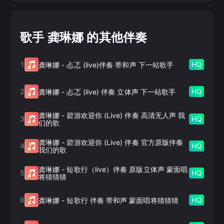
歌手 龚琳娜 的其他伴奏
1
HQ
龚琳娜
-
忐忑 (live)伴奏 带和声 下一站歌手
2
HQ
龚琳娜
-
忐忑 (live) 伴奏 立体声 下一站歌手
龚琳娜
-
碧游欢迎你 (Live) 伴奏 高清无人声 我
3
HQ
们的歌
龚琳娜
-
碧游欢迎你 (Live) 伴奏 官方原版伴奏
4
HQ
我们的歌
龚琳娜
-
短歌行（live）伴奏 原版立体声 蒙面唱
5
HQ
将猜猜猜
6
HQ
龚琳娜
-
短歌行 伴奏 带和声 蒙面唱将猜猜猜