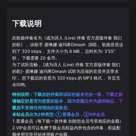
下载说明
此歌曲伴奏名为《
成为诗人 (Live) 伴奏 官方原版伴奏 我们
的歌
》， 由歌手
龚琳娜
迪玛希Dimash
演唱， 歌曲音质达
到了
320
kbps， 文件大小为
8
MB， 总时长为:
3‘55’‘
秒， 下载需要
20
金币。
为了试听流畅，
[成为诗人 (Live) 伴奏 官方原版伴奏 我们
的歌]
-
龚琳娜
迪玛希Dimash
试听为压缩的音质并且带水
印， 您下载后的音质为
320
kbps 的
MP3
格式， 并且无
水印哟。
特别说明：下载后的伴奏和试听的版本完全一致，下载之前
请确定好是否为您要的版本，因为音频文件为虚拟物品，下
载后不支持任何理由的退换货。
本站会员分为2种类型: ① 普通会员，②VIP会员
1.普通会员（每下载一首伴奏 扣除您会员号里相应的金额）
2.VIP会员可以免费下载会员权益内所包含的伴奏，权益配
额使用完毕开始使用账户余额。