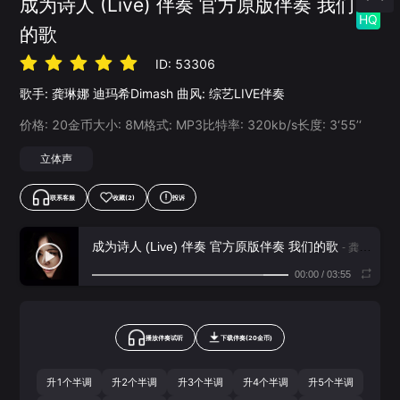
成为诗人 (Live) 伴奏 官方原版伴奏 我们
HQ
的歌
ID:
53306
歌手:
龚琳娜
迪玛希Dimash
曲风:
综艺LIVE伴奏
价格:
20
金币
大小:
8
M
格式:
MP3
比特率:
320
kb/s
长度:
3‘55’‘
立体声
联系客服
收藏
(2)
投诉
成为诗人 (Live) 伴奏 官方原版伴奏 我们的歌
- 龚琳娜,迪玛希Dimash
00:00
/
03:55
播放伴奏试听
下载
伴奏
(
20
金币)
升1个半调
升2个半调
升3个半调
升4个半调
升5个半调