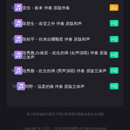
5
SQ
雷佳
-
春来 伴奏 原版伴奏
6
HQ
陈楚生
-
庙堂之外 伴奏 原版和声
7
HQ
陈柏宇
-
你来自哪颗星 伴奏 原版和声
陆秀雅,白倾若
-
此生的禅 (女声演唱) 伴奏 原版
8
HQ
立体声
9
HQ
陆秀雅
-
此生的禅 (男声演唱) 伴奏 原版立体声
10
HQ
阿野
-
温柔的痛 伴奏 原版立体声
用户协议
版权问题
关于我们
联系我们
隐私政策
站点地图
Copyright © 2020 -
2026
多多伴奏网 All Rights Reserved