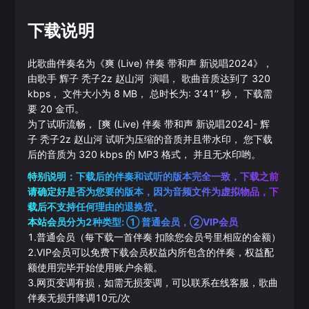
下载说明
此歌曲伴奏名为《
爽 (Live) 伴奏 带和声 新说唱2024
》，
由歌手
辉子
秃子2z
赵山河
演唱， 歌曲音质达到了
320
kbps， 文件大小为
8
MB， 总时长为:
3‘41’‘
秒， 下载需
要
20
金币。
为了试听流畅，
[爽 (Live) 伴奏 带和声 新说唱2024]
-
辉
子
秃子2z
赵山河
试听为压缩的音质并且带水印， 您下载
后的音质为
320
kbps 的
MP3
格式， 并且无水印哟。
特别说明：下载后的伴奏和试听的版本完全一致，下载之前
请确定好是否为您要的版本，因为音频文件为虚拟物品，下
载后不支持任何理由的退换货。
本站会员分为2种类型: ① 普通会员，②VIP会员
1.普通会员（每下载一首伴奏 扣除您会员号里相应的金额）
2.VIP会员可以免费下载会员权益内所包含的伴奏，权益配
额使用完毕开始使用账户余额。
3.网页变调有损，如需无损变调，可以联系在线客服，歌曲
伴奏无损升降调10元/次