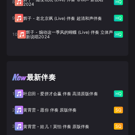
8
HQ
2024
9
HQ
辉子
-
老北京飒 (Live) 伴奏 超清和声伴奏
辉子
-
煽动这一季风的蝴蝶 (Live) 伴奏 立体声
10
HQ
新说唱2024
最新伴奏
1
HQ
叶启田
-
爱拼才会赢 伴奏 高清原版伴奏
2
SQ
黄霄雲
-
愿你 伴奏 原版伴奏
3
SQ
黄霄雲
-
娃儿！莫怕 伴奏 原版伴奏