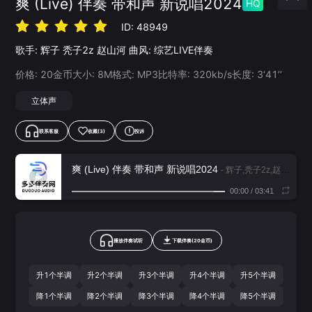
爽 (Live) 伴奏 带和声 新说唱2024
HQ
ID:
48949
歌手:
辉子
秃子2z
赵山河
曲风:
综艺LIVE伴奏
价格:
20
金币
大小:
8
M
格式:
MP3
比特率:
320
kb/s
长度:
3‘41’‘
立体声
联系客服
收藏
(3)
投诉
爽 (Live) 伴奏 带和声 新说唱2024
- 辉子,秃子2z,赵山河
00:00
/
03:41
播放伴奏试听
下载
伴奏
(
20
金币)
升1个半调
升2个半调
升3个半调
升4个半调
升5个半调
降1个半调
降2个半调
降3个半调
降4个半调
降5个半调