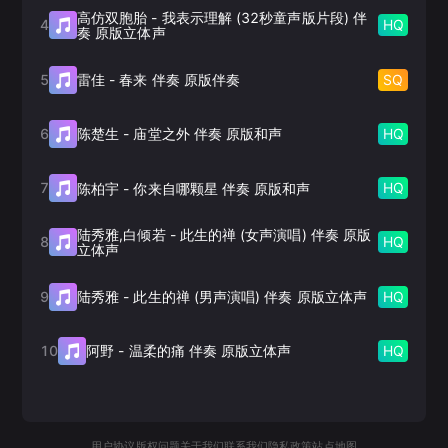
高仿双胞胎
-
我表示理解 (32秒童声版片段) 伴
4
HQ
奏 原版立体声
5
SQ
雷佳
-
春来 伴奏 原版伴奏
6
HQ
陈楚生
-
庙堂之外 伴奏 原版和声
7
HQ
陈柏宇
-
你来自哪颗星 伴奏 原版和声
陆秀雅,白倾若
-
此生的禅 (女声演唱) 伴奏 原版
8
HQ
立体声
9
HQ
陆秀雅
-
此生的禅 (男声演唱) 伴奏 原版立体声
10
HQ
阿野
-
温柔的痛 伴奏 原版立体声
用户协议
版权问题
关于我们
联系我们
隐私政策
站点地图